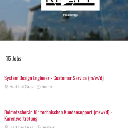
15
Jobs
System Design Engineer - Customer Service (m/w/d)
Hart bei Graz
heute
Dolmetscher:in für technischen Kundensupport (m/w/d) -
Karenzvertretung
Hart bei Graz
gestern