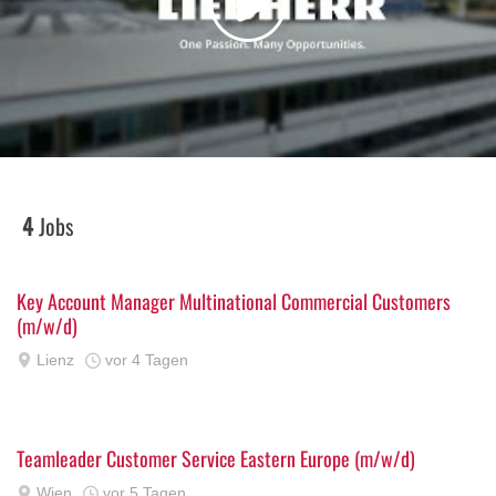
4
Jobs
Key Account Manager Multinational Commercial Customers
(m/w/d)
Lienz
vor 4 Tagen
Teamleader Customer Service Eastern Europe (m/w/d)
Wien
vor 5 Tagen