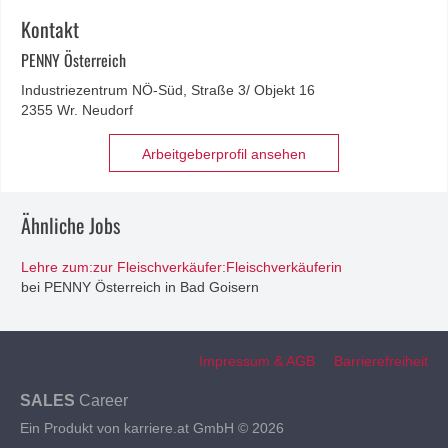
Kontakt
PENNY Österreich
Industriezentrum NÖ-Süd, Straße 3/ Objekt 16
2355 Wr. Neudorf
Arbeitgeberprofil ansehen
Ähnliche Jobs
Lehre zum:zur Fleischverkäufer:Fleischverkäuferin
bei PENNY Österreich in Bad Goisern
Impressum & AGB
Barrierefreiheit
SALES
Career
Ein Produkt von karriere.at GmbH © 2026