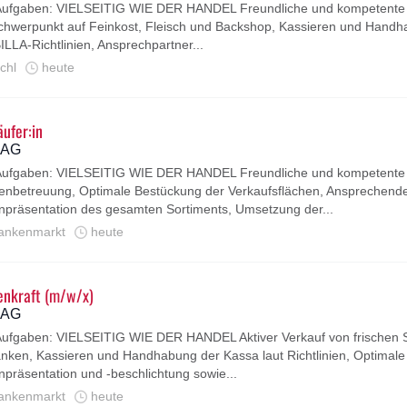
 Aufgaben: VIELSEITIG WIE DER HANDEL Freundliche und kompetent
chwerpunkt auf Feinkost, Fleisch und Backshop, Kassieren und Hand
BILLA-Richtlinien, Ansprechpartner...
chl
heute
ufer:in
a AG
 Aufgaben: VIELSEITIG WIE DER HANDEL Freundliche und kompetente
nbetreuung, Optimale Bestückung der Verkaufsflächen, Ansprechend
präsentation des gesamten Sortiments, Umsetzung der...
ankenmarkt
heute
enkraft (m/w/x)
a AG
Aufgaben: VIELSEITIG WIE DER HANDEL Aktiver Verkauf von frischen 
nken, Kassieren und Handhabung der Kassa laut Richtlinien, Optimale
präsentation und -beschlichtung sowie...
ankenmarkt
heute