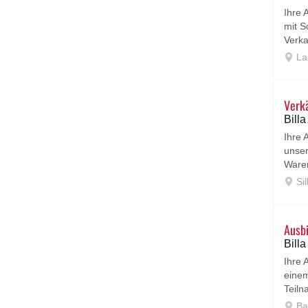
Ihre
mit S
Verka
La
Verkä
Bill
Ihre
unser
Waren
Sil
Ausbi
Bill
Ihre 
einem
Teiln
Bad