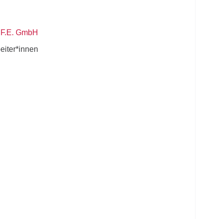
g F.E. GmbH
beiter*innen