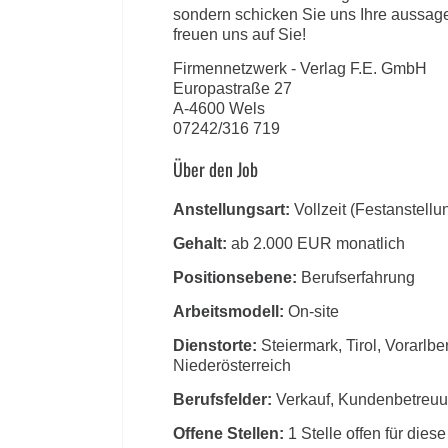
sondern schicken Sie uns Ihre aussag
freuen uns auf Sie!
Firmennetzwerk - Verlag F.E. GmbH
Europastraße 27
A-4600 Wels
07242/316 719
Über den Job
Anstellungsart:
Vollzeit (Festanstellu
Gehalt:
ab 2.000 EUR monatlich
Positionsebene:
Berufserfahrung
Arbeitsmodell:
On-site
Dienstorte:
Steiermark, Tirol, Vorarlbe
Niederösterreich
Berufsfelder:
Verkauf, Kundenbetreu
Offene Stellen:
1 Stelle offen für diese